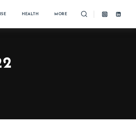
ISE
HEALTH
MORE
22