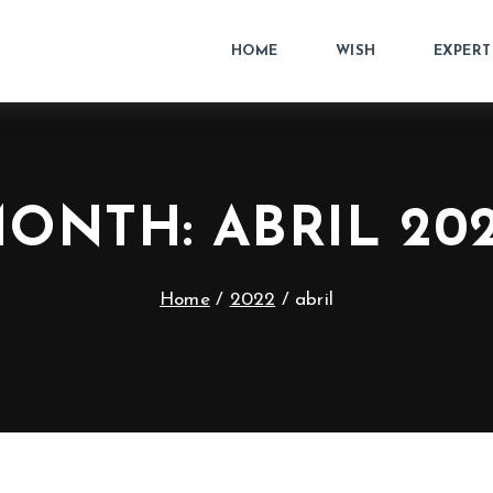
HOME
WISH
EXPERT
ONTH: ABRIL 20
Home
/
2022
/
abril